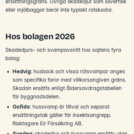
ersättningsgräns. Övriga skadedjur som silverfisk
eller mjölbaggar berör inte typiskt rotskador.
Hos bolagen 2026
Skadedjurs- och svampavsnitt hos sajtens fyra
bolag:
Hedvig
: husbock och vissa rötsvampar anges
som specifika faror med villkorsangiven gräns.
Skadan ersätts enligt åldersavdragstabellen
för byggnadsdelen.
Gofido
: hussvamp är tillval och separat
ersättningstak gäller för insektsangrepp.
Risktagare Eir Försäkring AB.
Svedea
: skadedjur och hussvamp ersätts utan