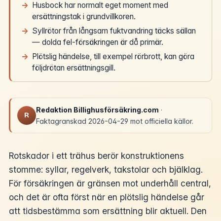
Husbock har normalt eget moment med
ersättningstak i grundvillkoren.
Syllrötor från långsam fuktvandring täcks sällan
— dolda fel-försäkringen är då primär.
Plötslig händelse, till exempel rörbrott, kan göra
följdrötan ersättningsgill.
Redaktion Billighusförsäkring.com
·
R
Faktagranskad 2026-04-29 mot officiella källor.
Rotskador i ett trähus berör konstruktionens
stomme: syllar, regelverk, takstolar och bjälklag.
För försäkringen är gränsen mot underhåll central,
och det är ofta först när en plötslig händelse går
att tidsbestämma som ersättning blir aktuell. Den