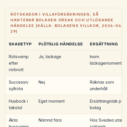
RÖTSKADOR I VILLAFÖRSÄKRINGEN, SÅ
HANTERAR BOLAGEN ORSAK OCH UTLÖSANDE
HÄNDELSE (KÄLLA: BOLAGENS VILLKOR, 2026-04-
29)
SKADETYP
PLÖTSLIG HÄNDELSE
ERSÄTTNING
Rötsvamp
Ja, läckage
Inom
efter
läckagemomentet
rörbrott
Successiv
Nej
Räknas som
syllröta
underhåll
Husbock i
Eget moment
Ersättningstak per
takstol
bolag
Äkta
Nämnd fara
Hos Svedea utan
hussvamp
självrisk