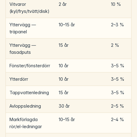
Vitvaror
2 år
10 %
(kyl/frys/tvätt/disk)
Yttervägg —
10–15 år
2–3 %
träpanel
Yttervägg —
15 år
2 %
fasadputs
Fönster/fönsterdörr
10 år
3–5 %
Ytterdörr
10 år
3–5 %
Tappvattenledning
15 år
3–5 %
Avloppsledning
30 år
2–5 %
Markförlagda
10–15 år
2–4 %
rör/el-ledningar