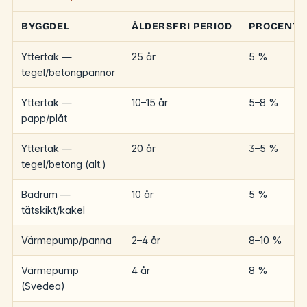
BYGGDEL
ÅLDERSFRI PERIOD
PROCENT 
Yttertak —
25 år
5 %
tegel/betongpannor
Yttertak —
10–15 år
5–8 %
papp/plåt
Yttertak —
20 år
3–5 %
tegel/betong (alt.)
Badrum —
10 år
5 %
tätskikt/kakel
Värmepump/panna
2–4 år
8–10 %
Värmepump
4 år
8 %
(Svedea)