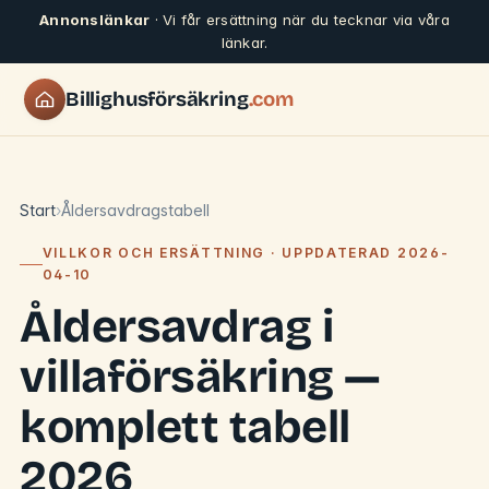
Annonslänkar
· Vi får ersättning när du tecknar via våra
länkar.
Billighusförsäkring
.com
Start
Åldersavdragstabell
VILLKOR OCH ERSÄTTNING · UPPDATERAD 2026-
04-10
Åldersavdrag i
villaförsäkring —
komplett tabell
2026