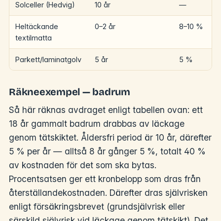
Solceller (Hedvig)
10 år
—
Heltäckande
0–2 år
8–10 %
textilmatta
Parkett/laminatgolv
5 år
5 %
Räkneexempel — badrum
Så här räknas avdraget enligt tabellen ovan: ett
18 år gammalt badrum drabbas av läckage
genom tätskiktet. Åldersfri period är 10 år, därefter
5 % per år — alltså 8 år gånger 5 %, totalt 40 %
av kostnaden för det som ska bytas.
Procentsatsen ger ett kronbelopp som dras från
återställandekostnaden. Därefter dras självrisken
enligt försäkringsbrevet (grundsjälvrisk eller
särskild självrisk vid läckage genom tätskikt). Det