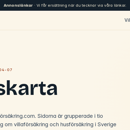
Annonslänkar
· Vi får ersättning när du tecknar via våra länkar.
Vi
04-07
skarta
sförsäkring.com. Sidorna är grupperade i tio
ng om villaförsäkring och husförsäkring i Sverige