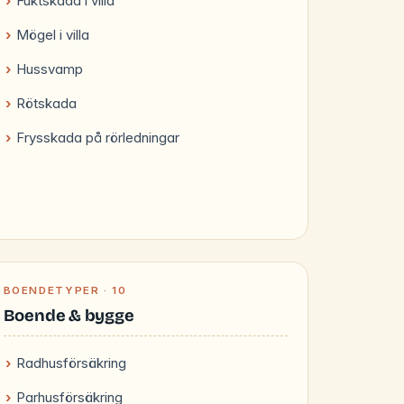
Fuktskada i villa
Mögel i villa
Hussvamp
Rötskada
Frysskada på rörledningar
BOENDETYPER · 10
Boende & bygge
Radhusförsäkring
Parhusförsäkring