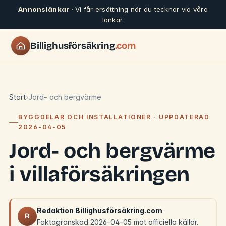
Annonslänkar
· Vi får ersättning när du tecknar via våra
länkar.
Billighusförsäkring
.com
Start
Jord- och bergvärme
BYGGDELAR OCH INSTALLATIONER · UPPDATERAD
2026-04-05
Jord- och bergvärme
i villaförsäkringen
Redaktion Billighusförsäkring.com
·
R
Faktagranskad 2026-04-05 mot officiella källor.