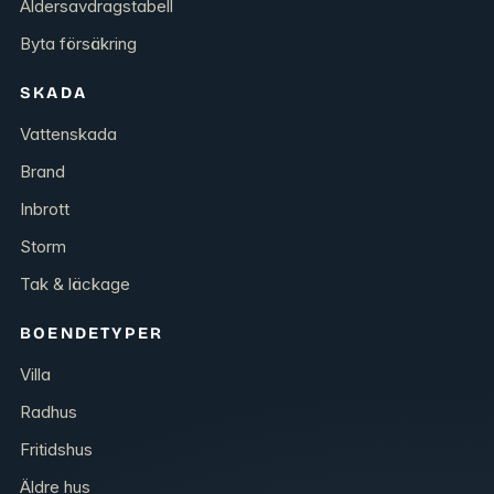
Åldersavdragstabell
Byta försäkring
SKADA
Vattenskada
Brand
Inbrott
Storm
Tak & läckage
BOENDETYPER
Villa
Radhus
Fritidshus
Äldre hus