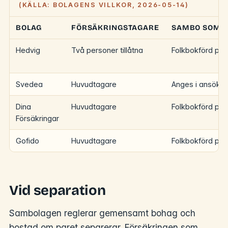
(KÄLLA: BOLAGENS VILLKOR, 2026-05-14)
BOLAG
FÖRSÄKRINGSTAGARE
SAMBO SOM 
Hedvig
Två personer tillåtna
Folkbokförd på
Svedea
Huvudtagare
Anges i ansöka
Dina
Huvudtagare
Folkbokförd på
Försäkringar
Gofido
Huvudtagare
Folkbokförd på
Vid separation
Sambolagen reglerar gemensamt bohag och
bostad om paret separerar. Försäkringen som