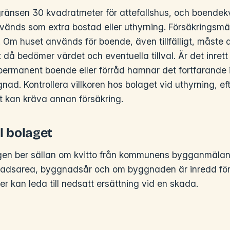
ränsen 30 kvadratmeter för attefallshus, och boendekv
vänds som extra bostad eller uthyrning. Försäkringsmä
g. Om huset används för boende, även tillfälligt, måste
 då bedömer värdet och eventuella tillval. Är det inret
permanent boende eller förråd hamnar det fortfarande
d. Kontrollera villkoren hos bolaget vid uthyrning, e
 kan kräva annan försäkring.
l bolaget
gen ber sällan om kvitto från kommunens bygganmälan,
nadsarea, byggnadsår och om byggnaden är inredd fö
er kan leda till nedsatt ersättning vid en skada.