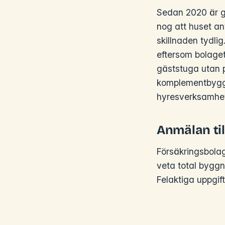
Sedan 2020 är g
nog att huset an
skillnaden tydli
eftersom bolaget
gäststuga utan 
komplementbyggna
hyresverksamhet
Anmälan til
Försäkringsbola
veta total bygg
Felaktiga uppgift