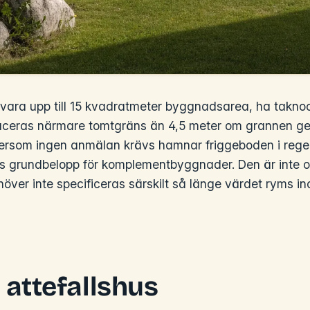
 vara upp till 15 kvadratmeter byggnadsarea, ha takno
laceras närmare tomtgräns än 4,5 meter om grannen ger
ersom ingen anmälan krävs hamnar friggeboden i rege
ns grundbelopp för komplementbyggnader. Den är inte os
över inte specificeras särskilt så länge värdet ryms i
attefallshus