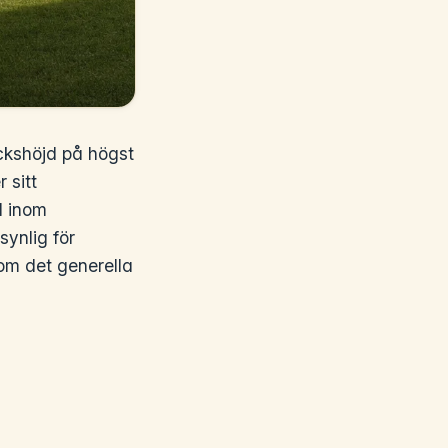
ckshöjd på högst
 sitt
l inom
ynlig för
nom det generella