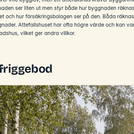
aden ser liten ut men styr både hur byggnaden räknas
ret och hur försäkringsbolagen ser på den. Båda räkna
ader. Attefallshuset har ofta högre värde och kan var
shus, vilket ger andra villkor.
 friggebod