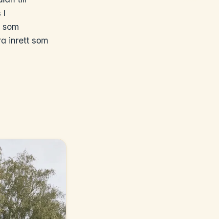
 i
s som
a inrett som