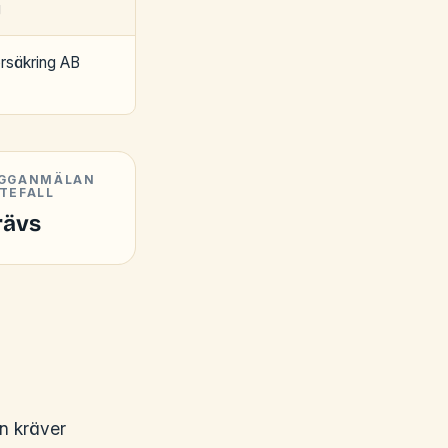
g
örsäkring AB
GGANMÄLAN
TEFALL
rävs
n kräver