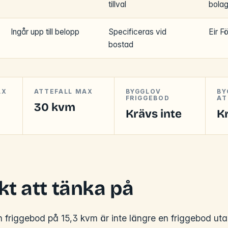
tillval
bola
Ingår upp till belopp
Specificeras vid
Eir F
bostad
AX
ATTEFALL MAX
BYGGLOV
BY
FRIGGEBOD
AT
30 kvm
Krävs inte
K
kt att tänka på
 friggebod på 15,3 kvm är inte längre en friggebod uta