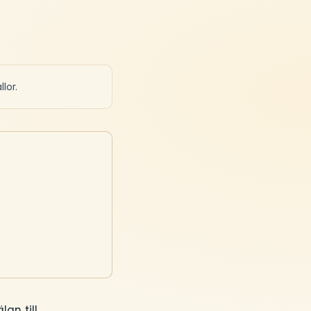
lor.
an till