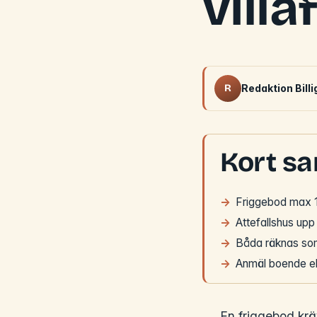
vill
R
Redaktion Bill
Kort s
Friggebod max 1
Attefallshus upp
Båda räknas som
Anmäl boende ell
En friggebod krä