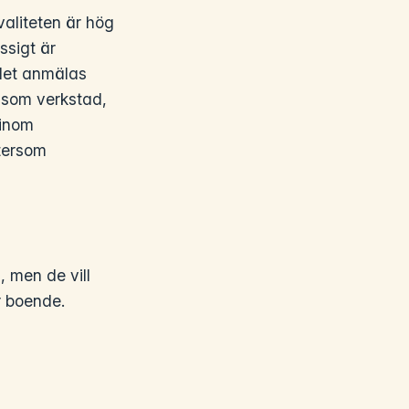
aliteten är hög
ssigt är
 det anmälas
t som verkstad,
 inom
ftersom
 men de vill
r boende.