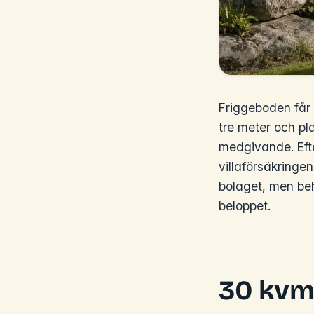
Friggeboden får
tre meter och p
medgivande. Eft
villaförsäkringe
bolaget, men beh
beloppet.
30 kvm 