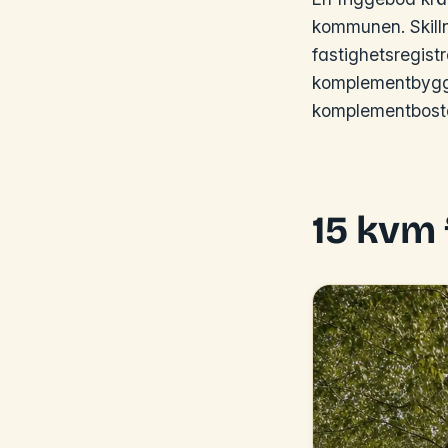
kommunen. Skilln
fastighetsregist
komplementbyggn
komplementbostad
15 kvm