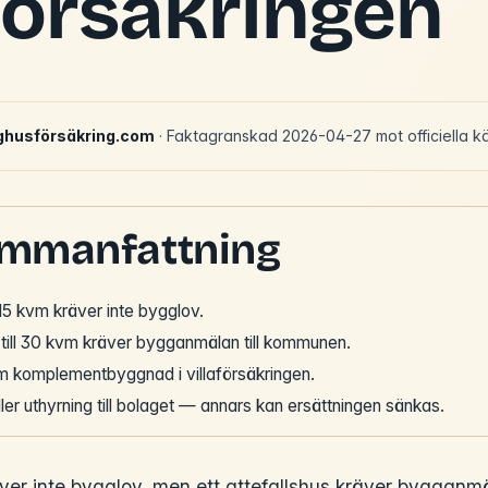
aförsäkringen
ighusförsäkring.com
· Faktagranskad 2026-04-27 mot officiella käl
ammanfattning
5 kvm kräver inte bygglov.
 till 30 kvm kräver bygganmälan till kommunen.
 komplementbyggnad i villaförsäkringen.
er uthyrning till bolaget — annars kan ersättningen sänkas.
ver inte bygglov, men ett attefallshus kräver bygganmäl