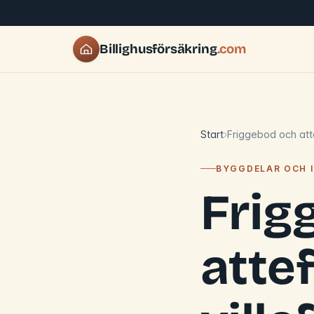
Billighusförsäkring
.com
Start
Friggebod och atte
BYGGDELAR OCH I
Frig
attef