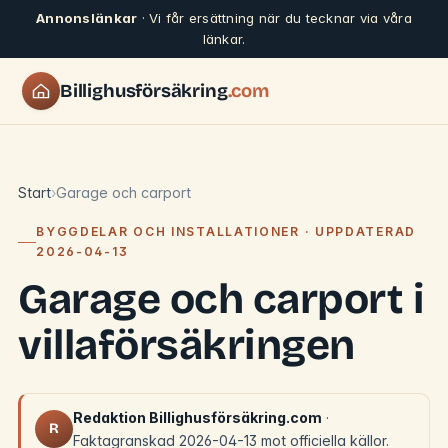
Annonslänkar
· Vi får ersättning när du tecknar via våra
länkar.
Billighusförsäkring
.com
Start
Garage och carport
BYGGDELAR OCH INSTALLATIONER · UPPDATERAD
2026-04-13
Garage och carport i
villaförsäkringen
Redaktion Billighusförsäkring.com
·
R
Faktagranskad 2026-04-13 mot officiella källor.